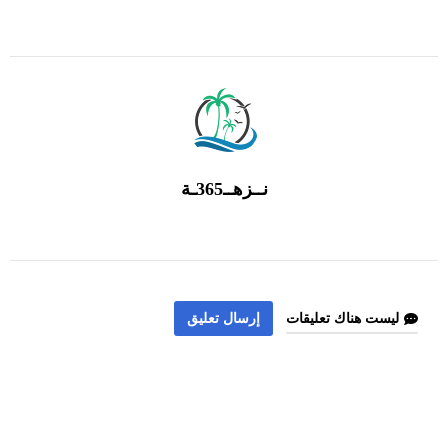
نــزهــ365ـة
ليست هناك تعليقات
إرسال تعليق