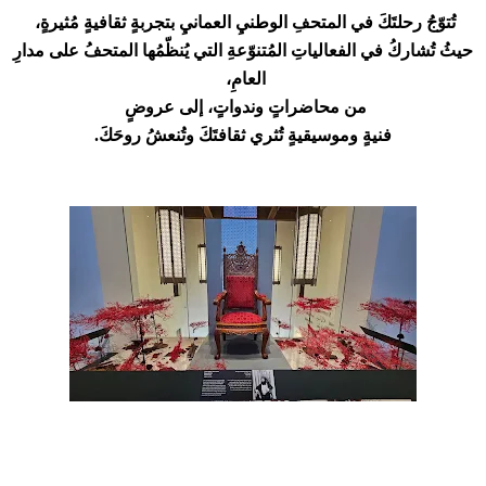
تُتوّجُ رحلتَكَ في المتحفِ الوطنيِ العمانيِ بتجربةٍ ثقافيةٍ مُثيرةٍ،
حيثُ تُشاركُ في الفعالياتِ المُتنوّعةِ التي يُنظّمُها المتحفُ على مدارِ
العامِ،
من محاضراتٍ وندواتٍ، إلى عروضٍ
فنيةٍ وموسيقيةٍ تُثري ثقافتَكَ وتُنعشُ روحَكَ.