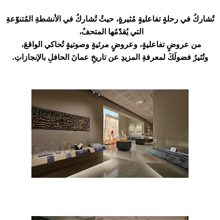
تُشاركُ في رحلةٍ تفاعليةٍ مُثيرةٍ، حيثُ تُشاركُ في الأنشطةِ المُتنوّعةِ
التي يُقدّمُها المتحفُ،
من عروضٍ تفاعليةٍ، وعروضٍ مرئيةٍ وصوتيةٍ تُحاكي الواقعَ،
وتُثيرُ فضولَكَ لمعرفةِ المزيدِ عن تاريخِ عمانَ الحافلِ بالإنجازاتِ.