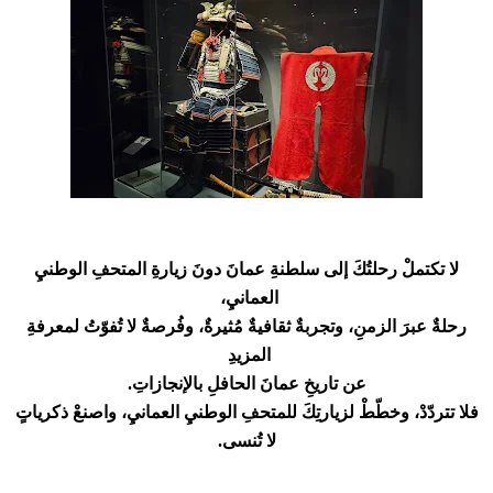
لا تكتملْ رحلتُكَ إلى سلطنةِ عمانَ دونَ زيارةِ المتحفِ الوطنيِ
العمانيِ،
رحلةٌ عبرَ الزمنِ، وتجربةٌ ثقافيةٌ مُثيرةٌ، وفُرصةٌ لا تُفوّتُ لمعرفةِ
المزيدِ
عن تاريخِ عمانَ الحافلِ بالإنجازاتِ.
فلا تتردّدْ، وخطّطْ لزيارتِكَ للمتحفِ الوطنيِ العمانيِ، واصنعْ ذكرياتٍ
لا تُنسى.