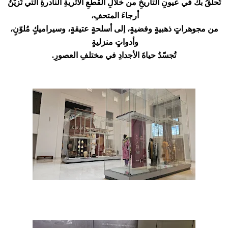
تُحلقُ بك في عيونِ التاريخِ من خلالِ القطعِ الأثريةِ النادرةِ التي تُزيّنُ
أرجاءَ المتحفِ،
من مجوهراتٍ ذهبيةٍ وفضيةٍ، إلى أسلحةٍ عتيقةٍ، وسيراميكٍ مُلوّنٍ،
وأدواتٍ منزليةٍ
تُجسّدُ حياةَ الأجدادِ في مختلفِ العصورِ.