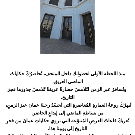
منذ اللحظة الأولى لخطواتك داخل المتحف، تُحاصرُكَ حكاياتُ
الماضي العريق،
وتُسافرُ عبر الزمن لتُلامسَ حضارةً عريقةً تُلامسُ جذورَها فجرَ
التاريخ.
تُبهرُكَ روعةُ العمارةِ المُعاصرةِ التي تُجسّدُ رحلةَ عمانَ عبرَ الزمنِ،
من بساطةِ الماضي إلى إبداعِ الحاضرِ.
تُغريكَ قاعاتُ العرضِ المُتنوّعةِ التي تروي حكاياتِ عمانَ من فجرِ
التاريخِ إلى يومِنا هذا.