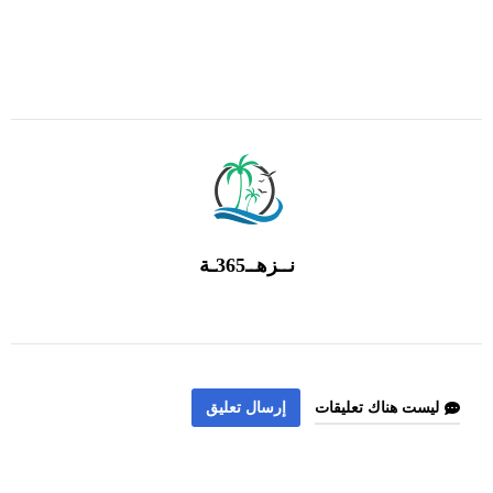
نــزهــ365ـة
ليست هناك تعليقات
إرسال تعليق