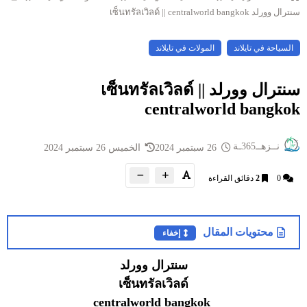
سنترال وورلد เซ็นทรัลเวิลด์ || centralworld bangkok
السياحة في تايلاند
المولات في تايلاند
سنترال وورلد เซ็นทรัลเวิลด์ ||
centralworld bangkok
نــزهــ365ـة
26 سبتمبر 2024
الخميس 26 سبتمبر 2024
0
2
دقائق القراءة
محتويات المقال
إخفاء
سنترال وورلد
เซ็นทรัลเวิลด์
centralworld bangkok