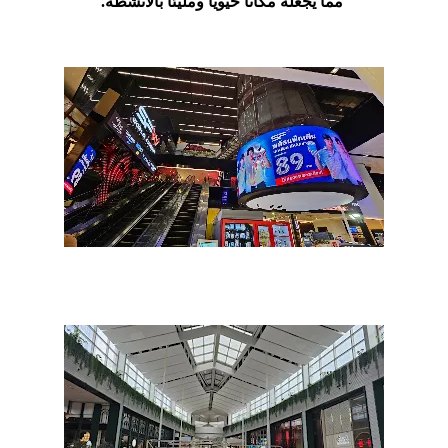
مما يجعله مكانًا حيويًا ومليئًا بالأنشطة.