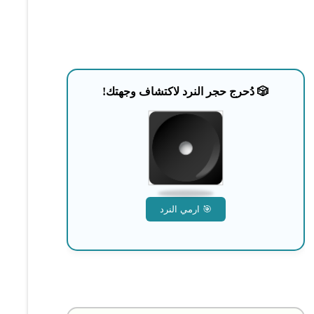
🎲 دُحرج حجر النرد لاكتشاف وجهتك!
🎯 ارمي النرد