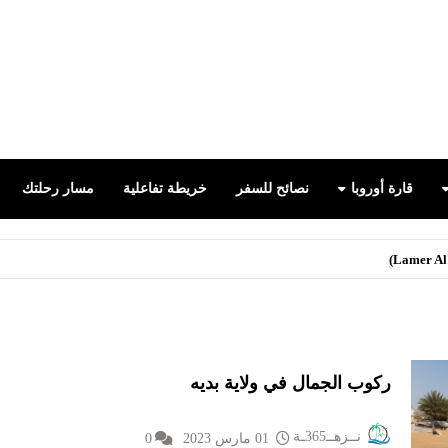
false
قارة أوروبا
نصائح للسفر
خريطة تفاعلية
مسار رحلتك
ركوب الجمال في ولاية بديه
نــزهــ365ـة
01 مارس 2023
0