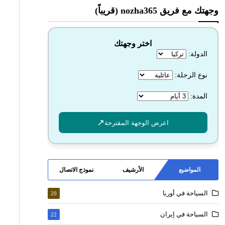
وجهتك مع فريق nozha365 (قريباً)
اختر وجهتك
الدولة:
نوع الرحلة:
المدة:
↗️
اعرض الوجهة المقترحة
المواضيع
الأرشيف
نموذج الاتصال
السياحة في أوربا
20
السياحة في إيران
22