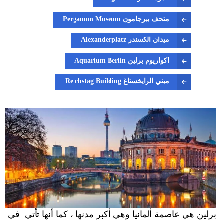
متحف بيرجامون Pergamon Museum
ميدان الكسندر Alexanderplatz
اكواريوم برلين Aquarium Berlin
مبني الرايخستاغ Reichstag Building
برلين هي عاصمة ألمانيا وهي أكبر مدنها ، كما أنها تأتي في