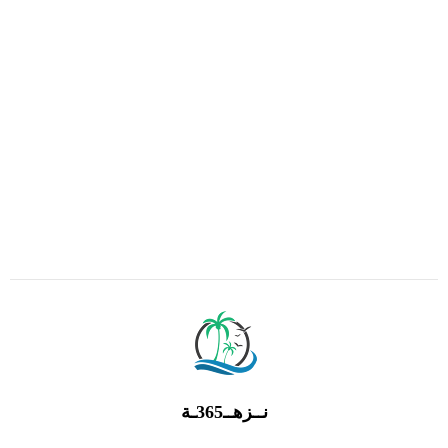
نــزهــ365ـة