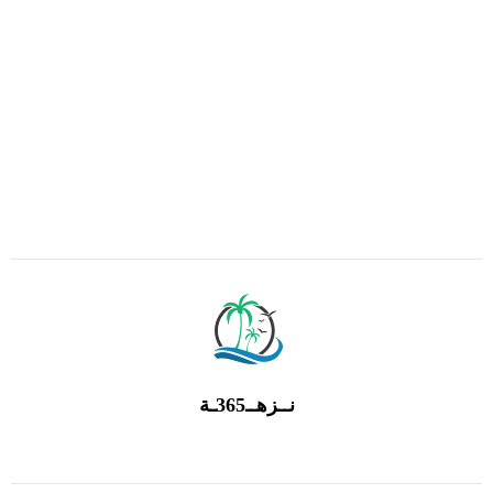
نــزهــ365ـة