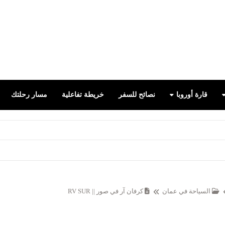
false
قارة أوروبا
نصائح للسفر
خريطة تفاعلية
مسار رحلتك
السياحة في عمان
كرفان آر في صور || RV SUR