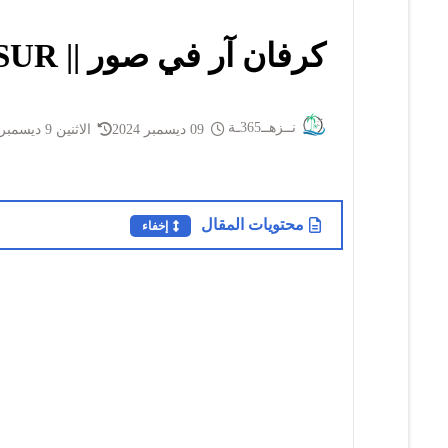
كرفان آر في صور || RV SUR
نــزهــ365ـة
09 ديسمبر 2024
الاثنين 9 ديسمبر 2024
محتويات المقال
إخفاء