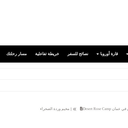
false
قارة أوروبا
نصائح للسفر
خريطة تفاعلية
مسار رحلتك
ق في عمان
Desert Rose Camp || مخيم وردة الصحراء