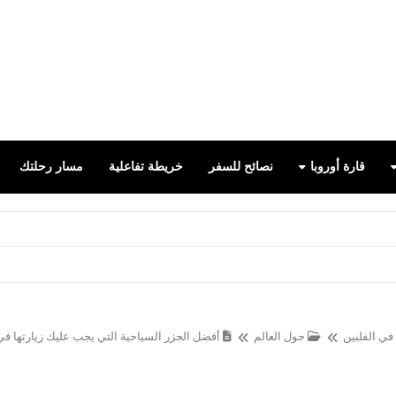
false
قارة أوروبا
نصائح للسفر
خريطة تفاعلية
مسار رحلتك
في الفلبين
حول العالم
أفضل الجزر السياحية التي يجب عليك زيارتها في