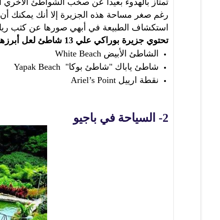
تمتاز بالهدوء بعيداً عن صخب الشواطئ الأخري ا
رغم صغر مساحة هذه الجزيرة إلا أنك يمكنك أن ت
استكشاف الطبيعة في أبهي صورها عن كثب ريا
تحتوي جزيرة بوراكي علي 13 شاطئ لعل أبرزها هم:
الشاطئ الأبيض
White Beach
شاطئ ياباك "شاطئ بوكا"
Yapak Beach
نقطة ارييل
Ariel’s Point
2- السياحة في باجيو