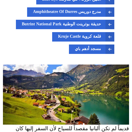
مدرج دوريس Amphitheatre Of Durres
حديقة بوترينت الوطنية Butrint National Park
قلعة كروية Kruje Castle
مسجد أدهم باي
قديماً لم تكن ألبانيا مقصداً للسياح لأن السفر إليها كان