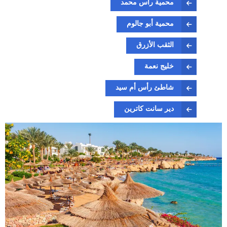
محمية رأس محمد
محمية أبو جالوم
الثقب الأزرق
خليج نعمة
شاطئ رأس أم سيد
دير سانت كاترين